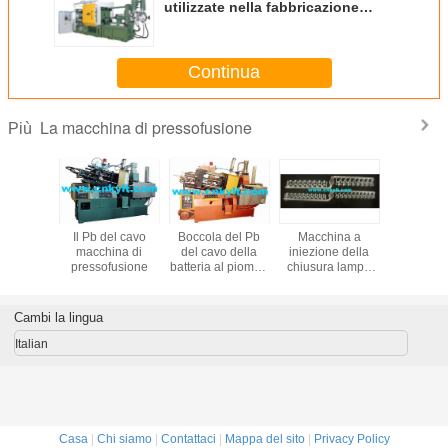
utilizzate nella fabbricazione
delle parti dell'alluminio & dello
zinco del veicolo elettrico
Continua
La macchina di pressofusione
Più
Terminali del PB
PLC150T di
camera a caldo
Il Pb de
della batteria al
alluminio, di
automatica piena
macchin
piombo e
rame/ottone,
macchina di
pressofu
stampaggi ad
magnesio,
pressofusione
iniezione dei
camera fredda del
bushs
metallo dello
Cambi la lingua
zinco (zamak)
macchina di
Italian
pressofusione
Casa
|
Chi siamo
|
Contattaci
|
Mappa del sito
|
Privacy Policy