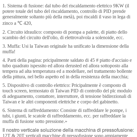
1. Sistema di fusione: dal tubo del riscaldamento elettrico 9KW (il
potere totale del tubo del riscaldamento, controllo di PID prende
generalmente soltanto più della metà), poi riscaldi il vaso in lega di
zinco a ℃ 420,
2. Circuito idraulico: composto di pompa a palette, di piatto dello
scambio del circuito dell'olio, di elettrovalvola a solenoide, ecc.
3. Muffa: Usi la Taiwan originale ha unificato la dimensione della
muffa!
4. Parti della pagina: pricipalmente saldato di 45 # piatto d'acciaio e
tubo quadrato ispessito ed allora derusted ed allora sottoposto alla
tempera ad alta temperatura ed a modellare, nel trattamento bollente
della pittura, nel bello aspetto ed in della resistenza della macchia;
5. Dispositivo di controllo elettrico: Pricipalmente è composto di
touch screen, termostato di Taiwan PID di controllo del plc modulo
di adeguamento, contattore, interruttore, di tensione bidirezionali di
Taiwan e le altri componenti elettriche e corpo del gabinetto.
6. Sistema di raffreddamento: Consiste di raffreddare le pompe, i
tubi, i giunti, le scatole di raffreddamento, ecc. per raffreddare la
muffa di fusione sotto pressione.»
Il nostro verticale soluzione della macchina di pressofusione:
12T & 20T verticali macchine di pressofusione sono ampiamente