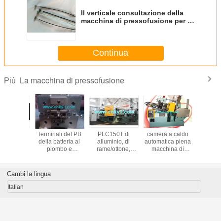
Il verticale consultazione della
macchina di pressofusione per i
Invi
cavi di controllo dalla TUNISIA
Continua
La macchina di pressofusione
Più
Terminali del PB
PLC150T di
camera a caldo
Il Pb de
della batteria al
alluminio, di
automatica piena
macchin
piombo e
rame/ottone,
macchina di
pressofu
stampaggi ad
magnesio,
pressofusione
iniezione dei
camera fredda del
bushs
metallo dello
Cambi la lingua
zinco (zamak)
macchina di
Italian
pressofusione