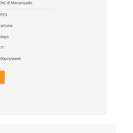
CNC di Mecanizado
1PCS
Cartone
4days
T/T
100pcs/week