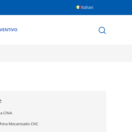
Italian
EVENTIVO
e
La CINA
china Mecanizado CNC