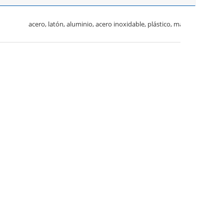
acero, latón, aluminio, acero inoxidable, plástico, magnesio,
hierro/ferro, cobre