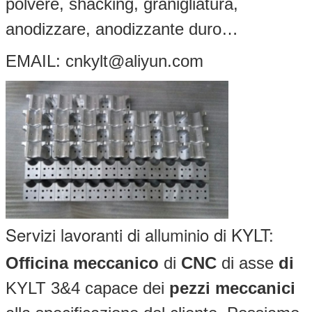
polvere, shacking, granigliatura,
anodizzare, anodizzante duro…
EMAIL: cnkylt@aliyun.com
Servizi lavoranti di alluminio di KYLT:
Officina meccanico
di
CNC
di asse
di
KYLT 3&4 capace dei
pezzi meccanici