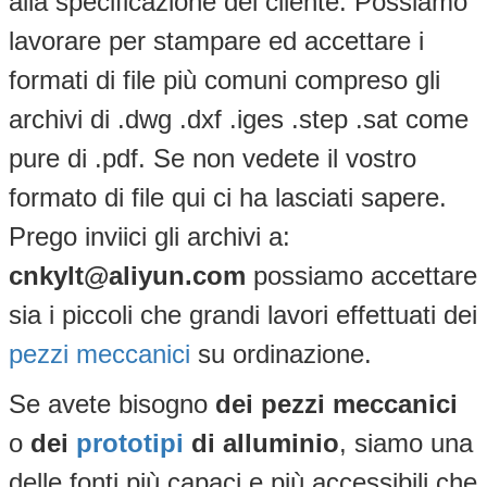
alla specificazione del cliente. Possiamo
lavorare per stampare ed accettare i
formati di file più comuni compreso gli
archivi di .dwg .dxf .iges .step .sat come
pure di .pdf. Se non vedete il vostro
formato di file qui ci ha lasciati sapere.
Prego inviici gli archivi a:
cnkylt@aliyun.com
possiamo accettare
sia i piccoli che grandi lavori effettuati dei
pezzi meccanici
su ordinazione.
Se avete bisogno
dei pezzi meccanici
o
dei
prototipi
di alluminio
, siamo una
delle fonti più capaci e più accessibili che