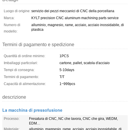
Luogo di origine:
servizio dei pezzi meccanici di CNC della porcellana
Marca:
KYLT precision CNC aluminum machining parts service
Numero di
alluminio, magnesio, rame, acciaio, acciaio inossidabile, di
plastica
modello:
Termini di pagamento e spedizione
Quantità di ordine minimo:
1PCS
Imballaggi particolari:
cartone, pallet, scatola d'acciaio
Tempi di consegna:
5-10days
Termini di pagamento:
T/T
Capacità di alimentazione:
1~999pcs
descrizione
La macchina di pressofusione
Processo:
Fresatura di CNC, NC che lavora, CNC che gira, WEDM,
EDM…
Materiale:
alluminio, magnesio, rame, acciaio, acciaio inossidabile, di