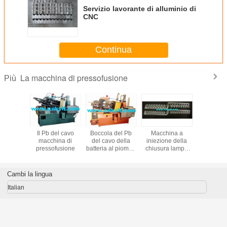
Servizio lavorante di alluminio di
CNC
Continua
La macchina di pressofusione
Più
a caldo
Il Pb del cavo
Boccola del Pb
Macchina a
Terminali
ca piena
macchina di
del cavo della
iniezione della
della batt
ina di
pressofusione
batteria al piombo
chiusura lampo
piomb
fusione
& macchina a
del metallo (zinco,
stampag
iniezione
zamak)
iniezion
terminale
bus
Cambi la lingua
Italian