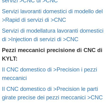
servizi
>CNC di
>CNC
Servizi
lavoranti
domestici
di
modello del
>Rapid di
servizi
di
>CNC
Servizi
di
modellatura
lavoranti
domestici
di >Injection di
servizi
di
>CNC
Pezzi meccanici precisione di CNC di
KYLT:
Il CNC
domestico
di >Precision i pezzi
meccanici
Il CNC
domestico
di >Precision le
parti
girate precise dei
pezzi meccanici
>CNC